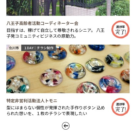
八王子高齢者活動コーディネーター会
進捗率
目指すは、稼げて自立して尊敬されるシニア。 八王
子発コミュニティビジネスの原動力。
立川市
１DAY｜チラシ制作
特定非営利活動法人トモニ
進捗率
型にはまらない個性が発揮された手作りボタン 込め
られた想いを、１枚のチラシで表現したい