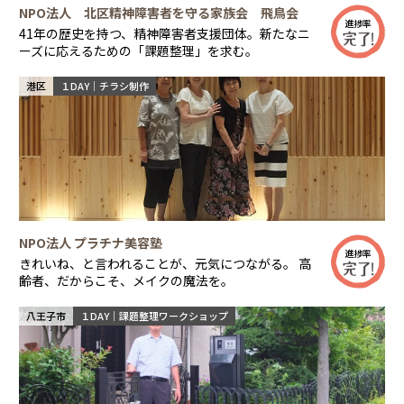
NPO法人 北区精神障害者を守る家族会 飛鳥会
進捗率
41年の歴史を持つ、精神障害者支援団体。新たなニ
ーズに応えるための「課題整理」を求む。
港区
１DAY｜チラシ制作
NPO法人 プラチナ美容塾
進捗率
きれいね、と言われることが、元気につながる。 高
齢者、だからこそ、メイクの魔法を。
八王子市
１DAY｜課題整理ワークショップ