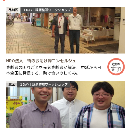
品川区
１DAY｜課題整理ワークショップ
NPO法人 街のお助け隊コンセルジュ
進捗率
高齢者の困りごとを元気高齢者が解決。 中延から日
本全国に発信する、助け合いのしくみ。
北区
１DAY｜課題整理ワークショップ