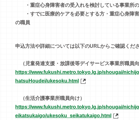
・重症心身障害者の受入れを検討している事業所の
・すでに医療的ケアを必要とする方・重
症心身障
の職員
申込方法や詳細については以下のURLからご確認くだ
（児童発達支援・放課後等デイサービス事業所職員向
https://www.fukushi.metro.tokyo.lg.jp/shougai/nichijo
hatsuHoudei/ukesoku.html
（生活介護事業所職員向け）
https://www.fukushi.metro.tokyo.lg.jp/shougai/nichij
eikatsukaigo/ukesoku_seikatukaigo.html